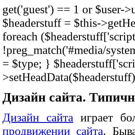
get('guest') == 1 or $user->
$headerstuff = $this->getHe
foreach ($headerstuff['script
!preg_match('#media/system/
= $type; } $headerstuff['scri
>setHeadData($headerstuff)
Дизайн сайта. Типич
Дизайн сайта
играет бо
продвижении сайта
. Быв